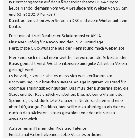
In Berchtesgarden auf der Kälbersteinschanze HS64 siegte
heute Nando Riemann vom WSV Braulage mit Weiten von 59.5m
und 63m ( 282.9 Punkte ).
Damit gehen schon zwei Siege im DSC in diesem Winter auf sein
Konto.
Er ist nun offiziell Deutscher Schülermeister AK14.
Ein riesen Erfolg für Nando und den WSV Braunlage.
Herzlichste Glückwünsche aus der Heimat und mach weiter so!
Hier zeigt sich einmal mehr welche hervorragende Arbeit an der
Basis gemacht wird. Welche intensive und gute Arbeit im Verein
getätigt wird.
Es ist Zeit, 2 vor 12 Uhr, es muss sich was verändern am
Brockenweg. Wir brauchen unsere Anlage in gutem Zustand für
optimale Trainingsbedingungen. Das muß der Bürgermeister, die
Stadt und der Rat endlich verstehen. Dies ist keine Vision oder
Spinnerei, es ist die letzte Schanze in Niedersachsen und eine
über 100 jährige Tradition, hier sollte man überlegen ob dieses
Buch in den nächsten Jahren geschlossen oder mit Seiten
erweitert wird!
Aufstehen im Namen der Kids und Talente!
Endlich mal Farbe bekennen liebe Verantwortlichen!