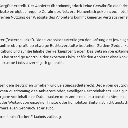
rgfalt erstellt. Der Anbieter übernimmt jedoch keine Gewähr für die Richtig
Website erfolgt auf eigene Gefahr des Nutzers. Namentlich gekennzeichnet
 reinen Nutzung der Website des Anbieters kommt keinerlei Vertragsverh
r ("externe Links"). Diese Websites unterliegen der Haftung der jeweilige
raufhin überprüft, ob etwaige Rechtsverstöße bestehen. Zu dem Zeitpunkt 
estaltung und auf die Inhalte der verknüpften Seiten. Das Setzen von externe
. Eine ständige Kontrolle der externen Links ist für den Anbieter ohne kon
externe Links unverzüglich gelöscht.
liegen dem deutschen Urheber- und Leistungsschutzrecht. Jede vom deutsch
chen Zustimmung des Anbieters oder jeweiligen Rechteinhabers. Dies gilt 
gabe von Inhalten in Datenbanken oder anderen elektronischen Medien und 
oder Weitergabe einzelner Inhalte oder kompletter Seiten ist nicht gestatte
erziellen Gebrauch ist erlaubt.
mit schriftlicher Erlaubnis zulässig.