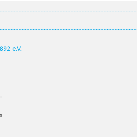
892 e.V.
er
ig